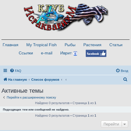
Главная
My Tropical Fish
Рыбы
Растения
Статьи
Ссылки
e-mail
Иврит
FAQ
Вход
П
На главную
Список форумов
о
Активные темы
и
Перейти к расширенному поиску
с
Найдено 0 результатов • Страница
1
из
1
к
Подходящих тем или сообщений не найдено.
Найдено 0 результатов • Страница
1
из
1
Перейти